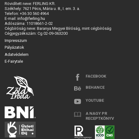
Rövidített neve: FERLING Kft.
Székhely: 7621 Pécs, Mária u. 8., I. em. 3. a.
Telefon: +36 30 560 4964
E-mail:
info@ferling.hu
Adószáma: 11018661-2-02
Cégbíróság neve: Baranya Megyei Bíróság, mint cégbíróság
Cégjegyzékszám: Cg 02-09-063200
Impresszum
Pályázatok
Adatvédelem
E-Fairytale
FACEBOOK
BEHANCE
YOUTUBE
A NAGY PR
RECEPTKÖNYV