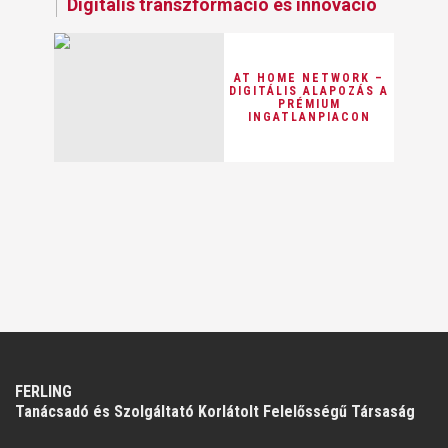
Digitális transzformáció és innováció
AT HOME NETWORK –
DIGITÁLIS ALAPOZÁS A
PRÉMIUM
INGATLANPIACON
FERLING
Tanácsadó és Szolgáltató Korlátolt Felelősségű Társaság