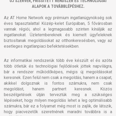
ÚJ SZERVER, FRISSÍTETT RENDSZER ÉS TECHNOLÓGIAI
ALAPOK A TOVÁBBLÉPÉSHEZ.
Az AT Home Network egy prémium ingatlanügynökség sok
éves tapasztalattal Közép-kelet Európában, 5 fővárosban
vannak régiói, ahol a legmagasabb szinten kínálják az
ingatlanokat. Üzletembereknek és kiemelt ügyfeleknek
biztosítanak megoldásokat az otthonkeresésben, vagy az
esetleges ingatlanpiaci befektetésekben.
Az informatikai rendszerük több éve készült el és azóta
több ötletük és technológiai fejlődések jöttek napvilágra,
bár a rendszer működőképes, mégis új megoldásokat
keresnek. Ezen felül nem csak a megoldás, hanem a csapat,
akikkel dolgoznak is fontos számukra, nem csak
megoldást, hanem partnert keresnek. Közös
beszélgetések útján terveztük meg a szükséges
lépéseket, hogy milyen megoldás lehet a leg optimálisabb
számukra, bár ez a folyamat még most is zajlik, de látszik,
hogy piacvezetők szeretnének maradni továbbra is a