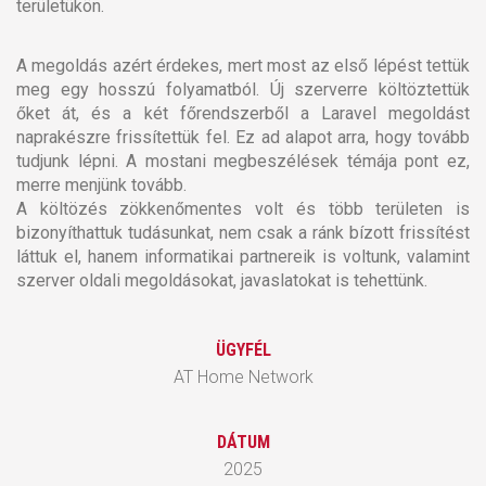
területükön.
A megoldás azért érdekes, mert most az első lépést tettük
meg egy hosszú folyamatból. Új szerverre költöztettük
őket át, és a két főrendszerből a Laravel megoldást
naprakészre frissítettük fel. Ez ad alapot arra, hogy tovább
tudjunk lépni. A mostani megbeszélések témája pont ez,
merre menjünk tovább.
A költözés zökkenőmentes volt és több területen is
bizonyíthattuk tudásunkat, nem csak a ránk bízott frissítést
láttuk el, hanem informatikai partnereik is voltunk, valamint
szerver oldali megoldásokat, javaslatokat is tehettünk.
ÜGYFÉL
AT Home Network
DÁTUM
2025