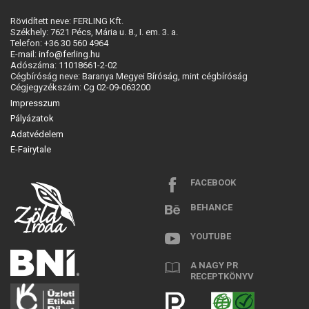
Rövidített neve: FERLING Kft.
Székhely: 7621 Pécs, Mária u. 8., I. em. 3. a.
Telefon: +36 30 560 4964
E-mail:
info@ferling.hu
Adószáma: 11018661-2-02
Cégbíróság neve: Baranya Megyei Bíróság, mint cégbíróság
Cégjegyzékszám: Cg 02-09-063200
Impresszum
Pályázatok
Adatvédelem
E-Fairytale
FACEBOOK
BEHANCE
YOUTUBE
A NAGY PR
RECEPTKÖNYV