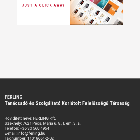
JUST A CLICK AWAY
FERLING
Tanácsadó és Szolgáltató Korlátolt Felelősségű Társaság
Rövidített neve: FERLING Kft.
Székhely: 7621 Pécs, Mária u. 8., I. em. 3. a.
Telefon: +36 30 560 4964
E-mail:
info@ferling.hu
Tax number: 11018661-2-02