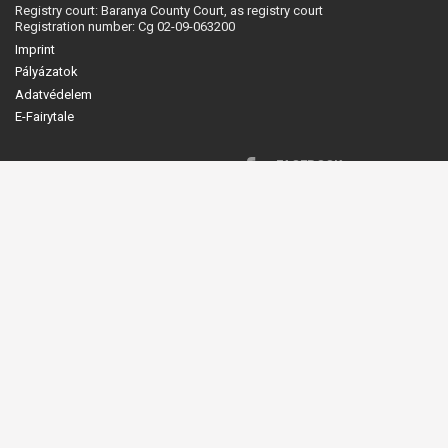
Registry court: Baranya County Court, as registry court
Registration number: Cg 02-09-063200
Imprint
Pályázatok
Adatvédelem
E-Fairytale
FACEBOOK
BEHANCE
YOUTUBE
A NAGY PR
RECEPTKÖNYV