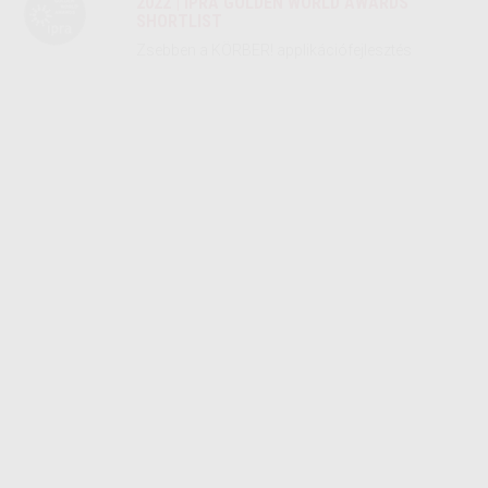
2022 | IPRA GOLDEN WORLD AWARDS
SHORTLIST
Zsebben a KÖRBER! applikációfejlesztés
2022 | HRKOMM AWARD EZÜST MINŐSÍTÉS
KÖRBER, Leginnovatívabb digitális HR-megoldás
2021 | PR EXCELLENCE AWARD FŐDÍJ
2021 | PR EXCELLENCE AWARD KÖZÖNSÉGDÍJ
2021 | PR EXCELLENCE AWARD ARANY
MINŐSÍTÉS
Belső kommunikáció, KÖRBER
2021 | PR EXCELLENCE AWARD ARANY
MINŐSÍTÉS