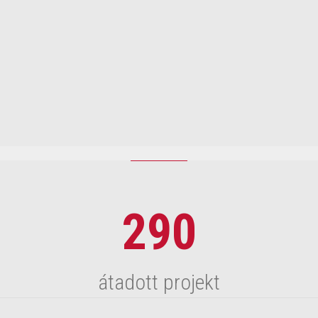
2011 | ÉV HONLAPJA DÍJ
PANNONPOWER
2009 | ÉV HONLAPJA MINŐSÉGI DÍJ
Kikötő Online kulturális magazin
290
átadott projekt