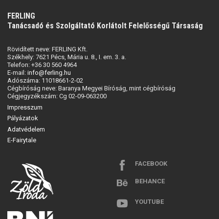
FERLING
Tanácsadó és Szolgáltató Korlátolt Felelősségű Társaság
Rövidített neve: FERLING Kft.
Székhely: 7621 Pécs, Mária u. 8., I. em. 3. a.
Telefon: +36 30 560 4964
E-mail:
info@ferling.hu
Adószáma: 11018661-2-02
Cégbíróság neve: Baranya Megyei Bíróság, mint cégbíróság
Cégjegyzékszám: Cg 02-09-063200
Impresszum
Pályázatok
Adatvédelem
E-Fairytale
FACEBOOK
BEHANCE
YOUTUBE