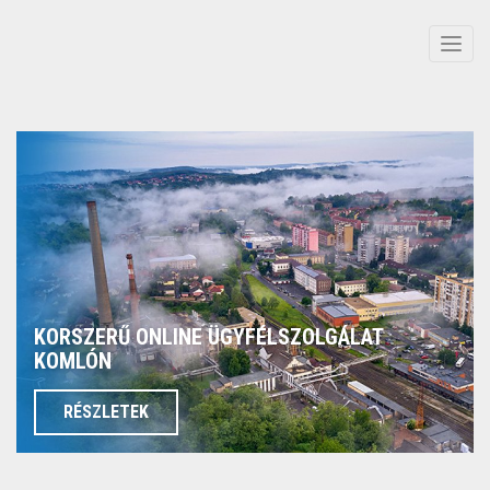
Men
KORSZERŰ ONLINE ÜGYFÉLSZOLGÁLAT
KOMLÓN
RÉSZLETEK